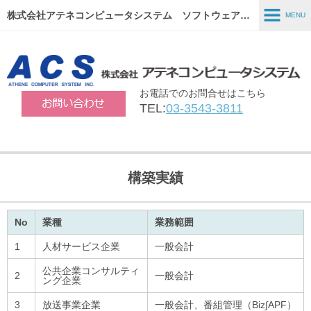
株式会社アテネコンピュータシステム ソフトウェア開発、システム構築、パッケージソフトの販売ならACSにお任せ下さい！
MENU
MENU
ホーム
お電話でのお問合せはこちら
製品・サービス
TEL:
03-3543-3811
ERPソリューション
システムインテグレーション
構築実績
会社情報
リクルート
No
業種
業務範囲
1
人材サービス企業
一般会計
公共企業コンサルティ
2
一般会計
ング企業
3
放送事業企業
一般会計、番組管理（Biz∫APF）