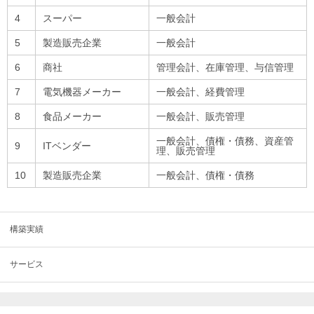
4
スーパー
一般会計
5
製造販売企業
一般会計
6
商社
管理会計、在庫管理、与信管理
7
電気機器メーカー
一般会計、経費管理
8
食品メーカー
一般会計、販売管理
一般会計、債権・債務、資産管
9
ITベンダー
理、販売管理
10
製造販売企業
一般会計、債権・債務
構築実績
サービス