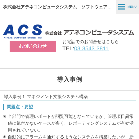
株式会社アテネコンピュータシステム ソフトウェア開発、システム構築、パッケージソフトの販売ならACSにお任せ下さい！
MENU
MENU
ホーム
お電話でのお問合せはこちら
製品・サービス
TEL:
03-3543-3811
ERPソリューション
システムインテグレーション
導入事例
会社情報
リクルート
導入事例１ マネジメント支援システム構築
問題点・要望
全部門で管理レポートが閲覧可能となっているが、管理項目異常
値に気付かないケースが多く、レポーティングシステムが有効活
用されていない。
自動的にアラームを通知するようなシステムを構築したいが、新